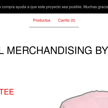
u compra ayuda a que este proyecto sea posible. Muchas gracia
Productos
Carrito (
0
)
L MERCHANDISING BY
 TEE