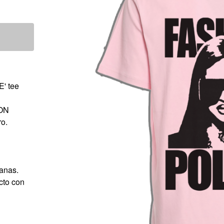
' tee
ION
o.
manas.
cto con