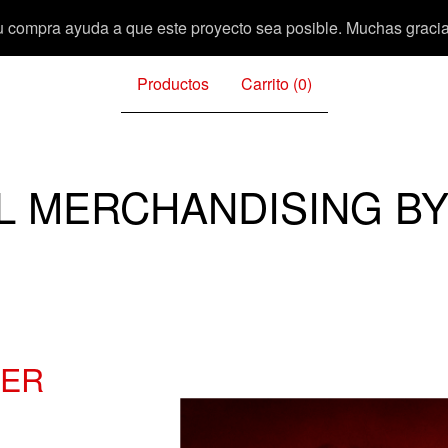
u compra ayuda a que este proyecto sea posible. Muchas gracia
Productos
Carrito (
0
)
L MERCHANDISING BY
TER