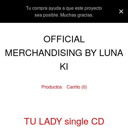
Tu compra ayuda a que este proyecto
sea posible. Muchas gracias.
OFFICIAL
MERCHANDISING BY LUNA
KI
Productos
Carrito (
0
)
TU LADY single CD